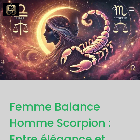
Aller
ME
au
contenu
Femme Balance
Homme Scorpion :
Entre élégance et