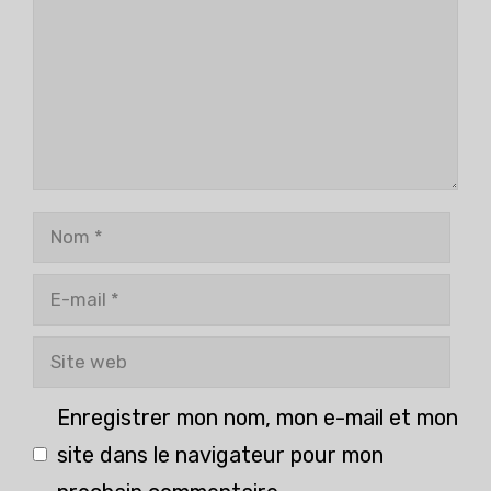
Nom
E-
mail
Site
web
Enregistrer mon nom, mon e-mail et mon
site dans le navigateur pour mon